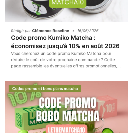
Rédigé par
Clémence Roseline
•
16/06/2026
Code promo Kumiko Matcha :
économisez jusqu’à 10% en août 2026
Vous cherchez un code promo Kumiko Matcha pour
réduire le coût de votre prochaine commande ? Cette
page rassemble les éventuelles offres promotionnelles,
les bons plans et les conseils pour profiter des meilleures
réductions sur les produits de la marque.Que vous soyez
amateur de matcha traditionnel, de latte ou de recettes
Codes promo et bons plans matcha
gourmandes, il est toujours intéressant de vérifier les
promotions disponibles avant de valider votre panier.