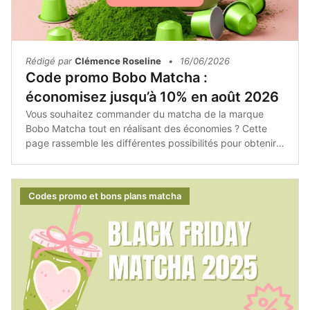
Rédigé par
Clémence Roseline
•
16/06/2026
Code promo Bobo Matcha :
économisez jusqu’à 10% en août 2026
Vous souhaitez commander du matcha de la marque
Bobo Matcha tout en réalisant des économies ? Cette
page rassemble les différentes possibilités pour obtenir
un code promo Bobo Matcha et réduire le montant de
votre panier.Selon les périodes de l'année, la marque
peut proposer des offres exclusives, des réductions
Codes promo et bons plans matcha
temporaires ou encore des avantages réservés aux
nouveaux clients. Il est donc intéressant de vérifier
régulièrement les promotions disponibles avant de
finaliser votre commande.