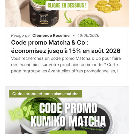
Rédigé par
Clémence Roseline
•
16/06/2026
Code promo Matcha & Co :
économisez jusqu’à 15% en août 2026
Vous recherchez un code promo Matcha & Co pour faire
des économies sur votre prochaine commande ? Cette
page regroupe les éventuelles offres promotionnelles, les
bons plans et les conseils pour profiter des meilleurs
tarifs sur les produits de la marque.Avant de finaliser
votre achat, pensez à consulter les réductions
Codes promo et bons plans matcha
disponibles afin d'obtenir votre matcha ou vos
accessoires à un prix plus avantageux.