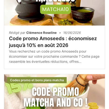
Rédigé par
Clémence Roseline
•
16/06/2026
Code promo Amoseeds : économisez
jusqu’à 10% en août 2026
Vous recherchez un code promo Amoseeds pour
économiser sur votre prochaine commande ? Cette page
rassemble les éventuelles réductions, offres
promotionnelles et bons plans afin de vous aider à
acheter les produits Amoseeds au meilleur tarif.Que vous
souhaitiez commander du matcha, des superaliments bio
Codes promo et bons plans matcha
ou des compléments alimentaires naturels, il est toujours
intéressant de vérifier les promotions disponibles avant
de finaliser votre achat.