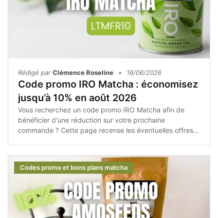
Rédigé par
Clémence Roseline
•
16/06/2026
Code promo IRO Matcha : économisez
jusqu’à 10% en août 2026
Vous recherchez un code promo IRO Matcha afin de
bénéficier d'une réduction sur votre prochaine
commande ? Cette page recense les éventuelles offres
promotionnelles, les bons plans et les conseils pour
acheter les produits IRO Matcha au meilleur tarif.Avant
de passer commande, il est toujours intéressant de
Codes promo et bons plans matcha
vérifier si une promotion ou un code de réduction est
disponible afin de réaliser des économies.