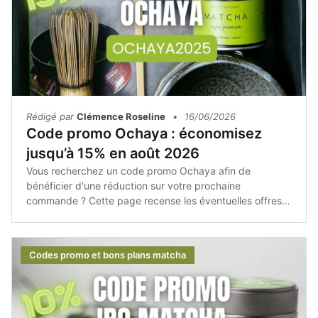
Rédigé par
Clémence Roseline
•
16/06/2026
Code promo Ochaya : économisez
jusqu’à 15% en août 2026
Vous recherchez un code promo Ochaya afin de
bénéficier d'une réduction sur votre prochaine
commande ? Cette page recense les éventuelles offres
promotionnelles, les bons plans et les conseils pour
acheter les produits Ochaya au meilleur tarif.Avant de
finaliser votre achat, pensez à consulter les promotions
Codes promo et bons plans matcha
disponibles afin de profiter du meilleur prix sur votre
matcha et vos accessoires.