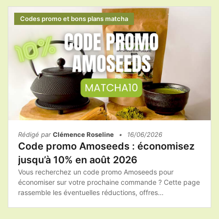
de passer commande, il est toujours intéressant de
vérifier si une promotion ou un code de réduction est
Codes promo et bons plans matcha
disponible afin de réaliser des économies.
Rédigé par
Clémence Roseline
•
16/06/2026
Code promo Amoseeds : économisez
jusqu’à 10% en août 2026
Vous recherchez un code promo Amoseeds pour
économiser sur votre prochaine commande ? Cette page
rassemble les éventuelles réductions, offres
promotionnelles et bons plans afin de vous aider à
acheter les produits Amoseeds au meilleur tarif.Que vous