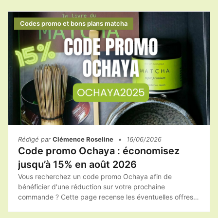
acheter les produits Anatae au meilleur tarif.Avant de
finaliser votre achat, pensez à consulter les promotions
disponibles afin de profiter du meilleur prix sur votre
Codes promo et bons plans matcha
matcha et vos accessoires.
Rédigé par
Clémence Roseline
•
16/06/2026
Code promo Ochaya : économisez
jusqu’à 15% en août 2026
Vous recherchez un code promo Ochaya afin de
bénéficier d'une réduction sur votre prochaine
commande ? Cette page recense les éventuelles offres
promotionnelles, les bons plans et les conseils pour
acheter les produits Ochaya au meilleur tarif.Avant de