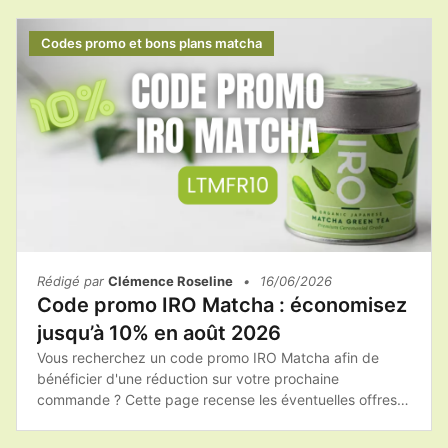
finaliser votre achat, pensez à consulter les promotions
disponibles afin de profiter du meilleur prix sur votre
Codes promo et bons plans matcha
matcha et vos accessoires.
Rédigé par
Clémence Roseline
•
16/06/2026
Code promo IRO Matcha : économisez
jusqu’à 10% en août 2026
Vous recherchez un code promo IRO Matcha afin de
bénéficier d'une réduction sur votre prochaine
commande ? Cette page recense les éventuelles offres
promotionnelles, les bons plans et les conseils pour
acheter les produits IRO Matcha au meilleur tarif.Avant