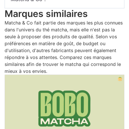
facilement un produit correspondant à leurs
adaptée.
attentes, avec un goût équilibré et une
Marques similaires
Les produits Matcha & Co sont parfaitement
préparation simple.
adaptés à la réalisation de matcha latte. Ils
Matcha & Co fait partie des marques les plus connues
peuvent être mélangés avec des boissons
dans l'univers du thé matcha, mais elle n'est pas la
végétales ou du lait afin d'obtenir une boisson
seule à proposer des produits de qualité. Selon vos
onctueuse et gourmande.
préférences en matière de goût, de budget ou
d'utilisation, d'autres fabricants peuvent également
répondre à vos attentes. Comparez ces marques
similaires afin de trouver le matcha qui correspond le
mieux à vos envies.