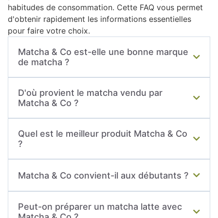
habitudes de consommation. Cette FAQ vous permet
d'obtenir rapidement les informations essentielles
pour faire votre choix.
Matcha & Co est-elle une bonne marque
de matcha ?
Matcha & Co est aujourd'hui l'une des marques
D'où provient le matcha vendu par
les plus connues en Europe. Elle propose
Matcha & Co ?
plusieurs qualités de matcha adaptées aux
différents usages, qu'il s'agisse d'une
La marque sélectionne principalement des thés
dégustation traditionnelle, d'un matcha latte ou
Quel est le meilleur produit Matcha & Co
matcha issus du Japon, pays reconnu pour son
de recettes culinaires.
?
savoir-faire dans la culture et la transformation
du thé vert destiné à la production de matcha.
Le choix dépend de l'utilisation recherchée. Pour
Matcha & Co convient-il aux débutants ?
une dégustation traditionnelle, un matcha de
cérémonie est généralement recommandé. Pour
Oui, la diversité de la gamme permet aux
une consommation quotidienne ou un latte, une
Peut-on préparer un matcha latte avec
personnes qui découvrent le matcha de trouver
référence premium ou culinaire peut être plus
Matcha & Co ?