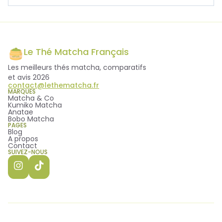
être utilisées aussi bien en version nature qu'en
Le choix dépend de vos préférences. Certaines
latte.
marques privilégient un matcha cérémonie pur,
d'autres proposent des recettes aromatisées ou
des versions latte. Notre comparatif vous permet
Le Thé Matcha Français
de comparer les principales références afin de
Les meilleurs thés matcha, comparatifs
trouver celle qui correspond le mieux à vos
et avis 2026
attentes.
contact@lethematcha.fr
MARQUES
Matcha & Co
Kumiko Matcha
Anatae
Bobo Matcha
PAGES
Blog
A propos
Contact
SUIVEZ-NOUS