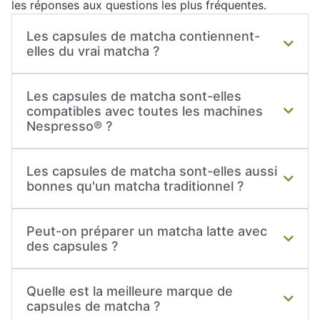
les réponses aux questions les plus fréquentes.
Les capsules de matcha contiennent-
elles du vrai matcha ?
Les meilleures capsules utilisent du véritable thé
Les capsules de matcha sont-elles
matcha japonais finement moulu. Selon les
compatibles avec toutes les machines
références, la composition peut être complétée
Nespresso® ?
par des ingrédients comme du lait de coco en
poudre ou des arômes naturels pour créer des
La majorité des capsules sont conçues pour les
boissons gourmandes.
Les capsules de matcha sont-elles aussi
machines Nespresso® Original. Il est toutefois
bonnes qu'un matcha traditionnel ?
recommandé de vérifier la compatibilité indiquée
par le fabricant avant l'achat.
Les capsules offrent une excellente solution pour
Peut-on préparer un matcha latte avec
une préparation rapide et pratique. Si elles ne
des capsules ?
reproduisent pas totalement le rituel japonais, les
meilleures références permettent d'obtenir une
Oui. Certaines capsules sont spécialement
boisson équilibrée et agréable en quelques
Quelle est la meilleure marque de
conçues pour être dégustées avec du lait ou une
secondes.
capsules de matcha ?
boisson végétale, tandis que d'autres peuvent