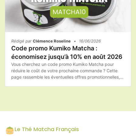
Rédigé par
Clémence Roseline
•
16/06/2026
Code promo Kumiko Matcha :
économisez jusqu’à 10% en août 2026
Vous cherchez un code promo Kumiko Matcha pour
réduire le coût de votre prochaine commande ? Cette
page rassemble les éventuelles offres promotionnelles,
les bons plans et les conseils pour profiter des meilleures
réductions sur les produits de la marque.Que vous soyez
amateur de matcha traditionnel, de latte ou de recettes
gourmandes, il est toujours intéressant de vérifier les
promotions disponibles avant de valider votre panier.
Le Thé Matcha Français