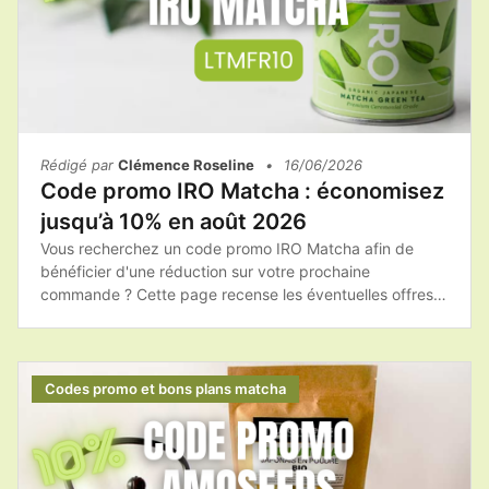
Rédigé par
Clémence Roseline
•
16/06/2026
Code promo IRO Matcha : économisez
jusqu’à 10% en août 2026
Vous recherchez un code promo IRO Matcha afin de
bénéficier d'une réduction sur votre prochaine
commande ? Cette page recense les éventuelles offres
promotionnelles, les bons plans et les conseils pour
acheter les produits IRO Matcha au meilleur tarif.Avant
de passer commande, il est toujours intéressant de
vérifier si une promotion ou un code de réduction est
Codes promo et bons plans matcha
disponible afin de réaliser des économies.