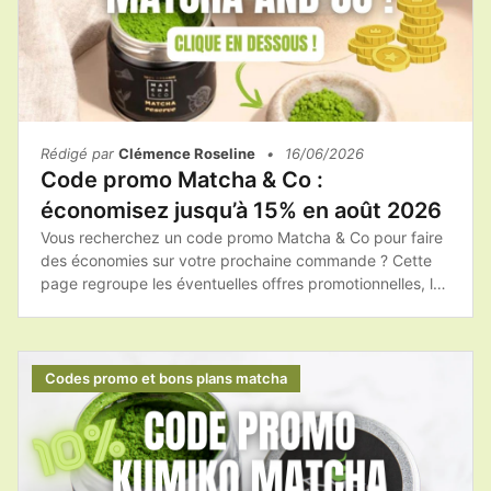
Rédigé par
Clémence Roseline
•
16/06/2026
Code promo Matcha & Co :
économisez jusqu’à 15% en août 2026
Vous recherchez un code promo Matcha & Co pour faire
des économies sur votre prochaine commande ? Cette
page regroupe les éventuelles offres promotionnelles, les
bons plans et les conseils pour profiter des meilleurs
tarifs sur les produits de la marque.Avant de finaliser
votre achat, pensez à consulter les réductions
disponibles afin d'obtenir votre matcha ou vos
Codes promo et bons plans matcha
accessoires à un prix plus avantageux.