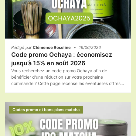
Rédigé par
Clémence Roseline
•
16/06/2026
Code promo Ochaya : économisez
jusqu’à 15% en août 2026
Vous recherchez un code promo Ochaya afin de
bénéficier d'une réduction sur votre prochaine
commande ? Cette page recense les éventuelles offres
promotionnelles, les bons plans et les conseils pour
acheter les produits Ochaya au meilleur tarif.Avant de
finaliser votre achat, pensez à consulter les promotions
disponibles afin de profiter du meilleur prix sur votre
Codes promo et bons plans matcha
matcha et vos accessoires.