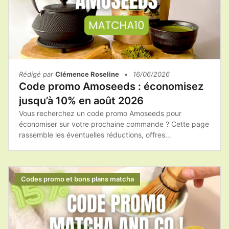
Rédigé par
Clémence Roseline
•
16/06/2026
Code promo Amoseeds : économisez
jusqu’à 10% en août 2026
Vous recherchez un code promo Amoseeds pour
économiser sur votre prochaine commande ? Cette page
rassemble les éventuelles réductions, offres
promotionnelles et bons plans afin de vous aider à
acheter les produits Amoseeds au meilleur tarif.Que vous
souhaitiez commander du matcha, des superaliments bio
ou des compléments alimentaires naturels, il est toujours
Codes promo et bons plans matcha
intéressant de vérifier les promotions disponibles avant
de finaliser votre achat.