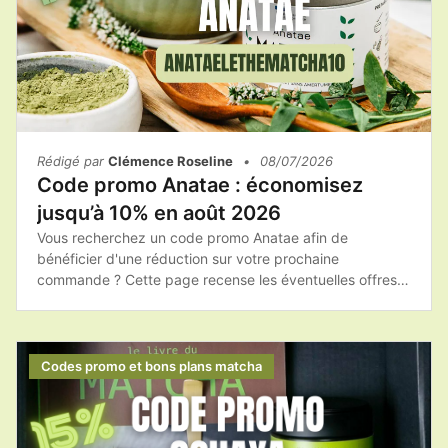
Rédigé par
Clémence Roseline
•
08/07/2026
Code promo Anatae : économisez
jusqu’à 10% en août 2026
Vous recherchez un code promo Anatae afin de
bénéficier d'une réduction sur votre prochaine
commande ? Cette page recense les éventuelles offres
promotionnelles, les bons plans et les conseils pour
acheter les produits Anatae au meilleur tarif.Avant de
finaliser votre achat, pensez à consulter les promotions
disponibles afin de profiter du meilleur prix sur votre
Codes promo et bons plans matcha
matcha et vos accessoires.