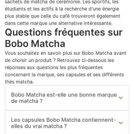
sachets de matcha de cérémonie. Les sportifs, les
étudiants et les actifs à la recherche d'une énergie
plus stable que celle du café trouveront également
dans cette marque une alternative intéressante.
Questions fréquentes sur
Bobo Matcha
Vous souhaitez en savoir plus sur Bobo Matcha avant
de choisir un produit ? Retrouvez ci-dessous les
réponses aux questions les plus fréquentes
concernant la marque, ses capsules et ses différents
thés matcha.
Bobo Matcha est-elle une bonne marque
de matcha ?
Bobo Matcha s'est rapidement imposée comme
Les capsules Bobo Matcha contiennent-
une marque innovante grâce à ses capsules
elles du vrai matcha ?
compatibles Nespresso® et ses matchas de