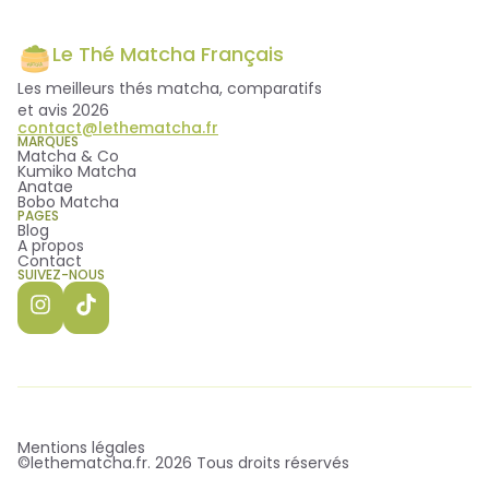
indicateur de qualité.
hermétique, à l'abri de la lumière et de l'humidité.
Un stockage au réfrigérateur permet
Le Thé Matcha Français
généralement de préserver plus longtemps ses
Les meilleurs thés matcha, comparatifs
arômes et sa fraîcheur.
et avis 2026
contact@lethematcha.fr
MARQUES
Matcha & Co
Kumiko Matcha
Anatae
Bobo Matcha
PAGES
Blog
A propos
Contact
SUIVEZ-NOUS
Mentions légales
©lethematcha.fr. 2026 Tous droits réservés