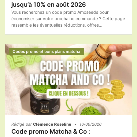
jusqu’à 10% en août 2026
Vous recherchez un code promo Amoseeds pour
économiser sur votre prochaine commande ? Cette page
rassemble les éventuelles réductions, offres
promotionnelles et bons plans afin de vous aider à
acheter les produits Amoseeds au meilleur tarif.Que vous
souhaitiez commander du matcha, des superaliments bio
ou des compléments alimentaires naturels, il est toujours
Codes promo et bons plans matcha
intéressant de vérifier les promotions disponibles avant
de finaliser votre achat.
Rédigé par
Clémence Roseline
•
16/06/2026
Code promo Matcha & Co :