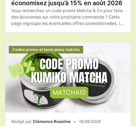
économisez jusqu’à 15% en août 2026
Vous recherchez un code promo Matcha & Co pour faire
des économies sur votre prochaine commande ? Cette
page regroupe les éventuelles offres promotionnelles, les
bons plans et les conseils pour profiter des meilleurs
tarifs sur les produits de la marque.Avant de finaliser
votre achat, pensez à consulter les réductions
disponibles afin d'obtenir votre matcha ou vos
Codes promo et bons plans matcha
accessoires à un prix plus avantageux.
Rédigé par
Clémence Roseline
•
16/06/2026
Code promo Kumiko Matcha :