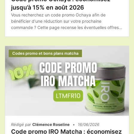
jusqu’à 15% en août 2026
Vous recherchez un code promo Ochaya afin de
bénéficier d'une réduction sur votre prochaine
commande ? Cette page recense les éventuelles offres
promotionnelles, les bons plans et les conseils pour
acheter les produits Ochaya au meilleur tarif.Avant de
finaliser votre achat, pensez à consulter les promotions
disponibles afin de profiter du meilleur prix sur votre
Codes promo et bons plans matcha
matcha et vos accessoires.
Rédigé par
Clémence Roseline
•
16/06/2026
Code promo IRO Matcha : économisez