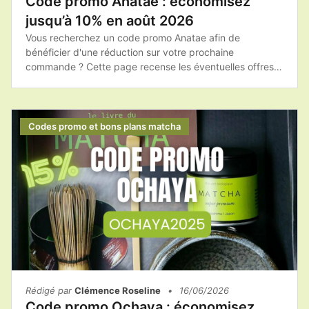
Code promo Anatae : économisez
jusqu’à 10% en août 2026
Vous recherchez un code promo Anatae afin de
bénéficier d'une réduction sur votre prochaine
commande ? Cette page recense les éventuelles offres
promotionnelles, les bons plans et les conseils pour
acheter les produits Anatae au meilleur tarif.Avant de
finaliser votre achat, pensez à consulter les promotions
disponibles afin de profiter du meilleur prix sur votre
Codes promo et bons plans matcha
matcha et vos accessoires.
Rédigé par
Clémence Roseline
•
16/06/2026
Code promo Ochaya : économisez