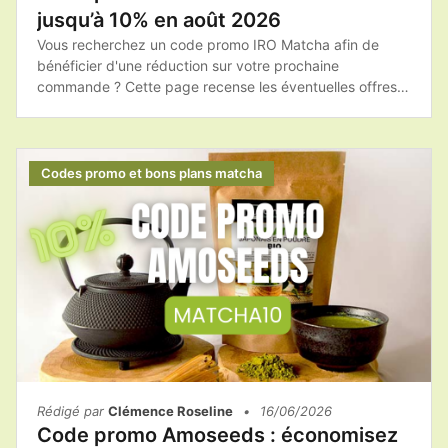
jusqu’à 10% en août 2026
Vous recherchez un code promo IRO Matcha afin de
bénéficier d'une réduction sur votre prochaine
commande ? Cette page recense les éventuelles offres
promotionnelles, les bons plans et les conseils pour
acheter les produits IRO Matcha au meilleur tarif.Avant
de passer commande, il est toujours intéressant de
vérifier si une promotion ou un code de réduction est
Codes promo et bons plans matcha
disponible afin de réaliser des économies.
Rédigé par
Clémence Roseline
•
16/06/2026
Code promo Amoseeds : économisez