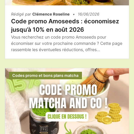
Rédigé par
Clémence Roseline
•
16/06/2026
Code promo Amoseeds : économisez
jusqu’à 10% en août 2026
Vous recherchez un code promo Amoseeds pour
économiser sur votre prochaine commande ? Cette page
rassemble les éventuelles réductions, offres
promotionnelles et bons plans afin de vous aider à
acheter les produits Amoseeds au meilleur tarif.Que vous
souhaitiez commander du matcha, des superaliments bio
ou des compléments alimentaires naturels, il est toujours
Codes promo et bons plans matcha
intéressant de vérifier les promotions disponibles avant
de finaliser votre achat.