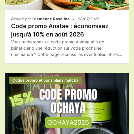
Rédigé par
Clémence Roseline
•
08/07/2026
Code promo Anatae : économisez
jusqu’à 10% en août 2026
Vous recherchez un code promo Anatae afin de
bénéficier d'une réduction sur votre prochaine
commande ? Cette page recense les éventuelles offres
promotionnelles, les bons plans et les conseils pour
acheter les produits Anatae au meilleur tarif.Avant de
finaliser votre achat, pensez à consulter les promotions
disponibles afin de profiter du meilleur prix sur votre
Codes promo et bons plans matcha
matcha et vos accessoires.