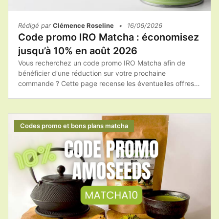
Rédigé par
Clémence Roseline
•
16/06/2026
Code promo IRO Matcha : économisez
jusqu’à 10% en août 2026
Vous recherchez un code promo IRO Matcha afin de
bénéficier d'une réduction sur votre prochaine
commande ? Cette page recense les éventuelles offres
promotionnelles, les bons plans et les conseils pour
acheter les produits IRO Matcha au meilleur tarif.Avant
de passer commande, il est toujours intéressant de
vérifier si une promotion ou un code de réduction est
Codes promo et bons plans matcha
disponible afin de réaliser des économies.