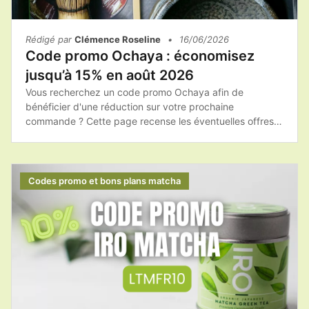
Rédigé par
Clémence Roseline
•
16/06/2026
Code promo Ochaya : économisez
jusqu’à 15% en août 2026
Vous recherchez un code promo Ochaya afin de
bénéficier d'une réduction sur votre prochaine
commande ? Cette page recense les éventuelles offres
promotionnelles, les bons plans et les conseils pour
acheter les produits Ochaya au meilleur tarif.Avant de
finaliser votre achat, pensez à consulter les promotions
disponibles afin de profiter du meilleur prix sur votre
Codes promo et bons plans matcha
matcha et vos accessoires.