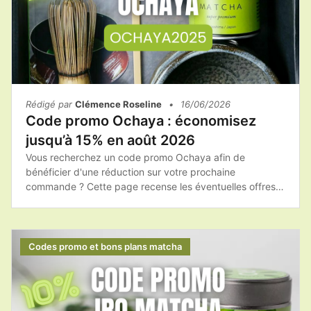
Rédigé par
Clémence Roseline
•
16/06/2026
Code promo Ochaya : économisez
jusqu’à 15% en août 2026
Vous recherchez un code promo Ochaya afin de
bénéficier d'une réduction sur votre prochaine
commande ? Cette page recense les éventuelles offres
promotionnelles, les bons plans et les conseils pour
acheter les produits Ochaya au meilleur tarif.Avant de
finaliser votre achat, pensez à consulter les promotions
disponibles afin de profiter du meilleur prix sur votre
Codes promo et bons plans matcha
matcha et vos accessoires.