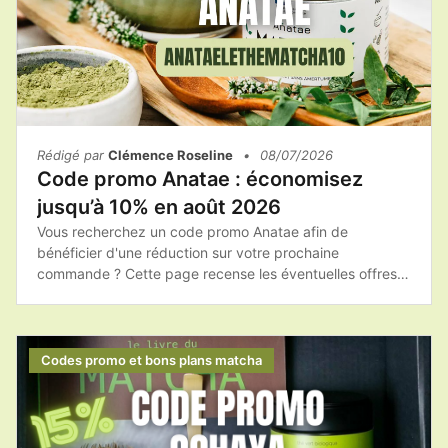
Rédigé par
Clémence Roseline
•
08/07/2026
Code promo Anatae : économisez
jusqu’à 10% en août 2026
Vous recherchez un code promo Anatae afin de
bénéficier d'une réduction sur votre prochaine
commande ? Cette page recense les éventuelles offres
promotionnelles, les bons plans et les conseils pour
acheter les produits Anatae au meilleur tarif.Avant de
finaliser votre achat, pensez à consulter les promotions
disponibles afin de profiter du meilleur prix sur votre
Codes promo et bons plans matcha
matcha et vos accessoires.