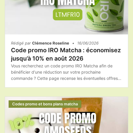
Rédigé par
Clémence Roseline
•
16/06/2026
Code promo IRO Matcha : économisez
jusqu’à 10% en août 2026
Vous recherchez un code promo IRO Matcha afin de
bénéficier d'une réduction sur votre prochaine
commande ? Cette page recense les éventuelles offres
promotionnelles, les bons plans et les conseils pour
acheter les produits IRO Matcha au meilleur tarif.Avant
de passer commande, il est toujours intéressant de
vérifier si une promotion ou un code de réduction est
Codes promo et bons plans matcha
disponible afin de réaliser des économies.