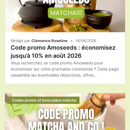
Rédigé par
Clémence Roseline
•
16/06/2026
Code promo Amoseeds : économisez
jusqu’à 10% en août 2026
Vous recherchez un code promo Amoseeds pour
économiser sur votre prochaine commande ? Cette page
rassemble les éventuelles réductions, offres
promotionnelles et bons plans afin de vous aider à
acheter les produits Amoseeds au meilleur tarif.Que vous
souhaitiez commander du matcha, des superaliments bio
ou des compléments alimentaires naturels, il est toujours
Codes promo et bons plans matcha
intéressant de vérifier les promotions disponibles avant
de finaliser votre achat.